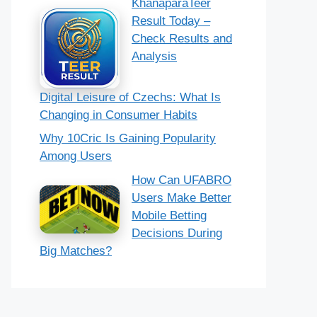
KhanaparaTeer
Result Today –
Check Results and
Analysis
Digital Leisure of Czechs: What Is
Changing in Consumer Habits
Why 10Cric Is Gaining Popularity
Among Users
How Can UFABRO
Users Make Better
Mobile Betting
Decisions During
Big Matches?