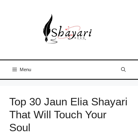
Skip
to
content
Menu
Shayariread: Best Hindi
Top 30 Jaun Elia Shayari
That Will Touch Your
Soul