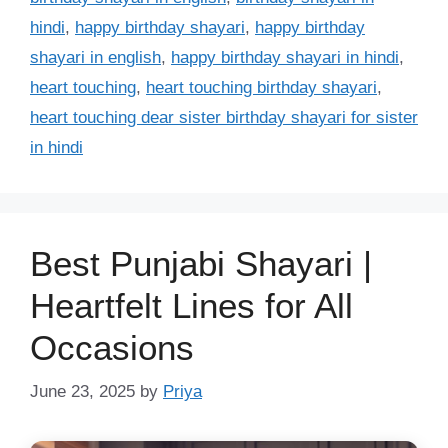
hindi
,
happy birthday shayari
,
happy birthday
shayari in english
,
happy birthday shayari in hindi
,
heart touching
,
heart touching birthday shayari
,
heart touching dear sister birthday shayari for sister
in hindi
Best Punjabi Shayari |
Heartfelt Lines for All
Occasions
June 23, 2025
by
Priya