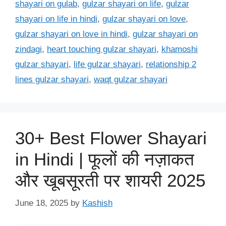
shayari on gulab
,
gulzar shayari on life
,
gulzar
shayari on life in hindi
,
gulzar shayari on love
,
gulzar shayari on love in hindi
,
gulzar shayari on
zindagi
,
heart touching gulzar shayari
,
khamoshi
gulzar shayari
,
life gulzar shayari
,
relationship 2
lines gulzar shayari
,
waqt gulzar shayari
30+ Best Flower Shayari
in Hindi | फूलों की नज़ाकत
और खूबसूरती पर शायरी 2025
June 18, 2025
by
Kashish