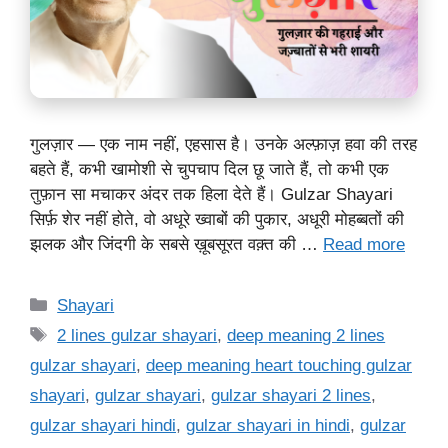
गुलज़ार — एक नाम नहीं, एहसास है। उनके अल्फ़ाज़ हवा की तरह
बहते हैं, कभी खामोशी से चुपचाप दिल छू जाते हैं, तो कभी एक
तुफ़ान सा मचाकर अंदर तक हिला देते हैं। Gulzar Shayari
सिर्फ़ शेर नहीं होते, वो अधूरे ख्वाबों की पुकार, अधूरी मोहब्बतों की
झलक और जिंदगी के सबसे ख़ूबसूरत वक़्त की …
Read more
Categories
Shayari
Tags
2 lines gulzar shayari
,
deep meaning 2 lines
gulzar shayari
,
deep meaning heart touching gulzar
shayari
,
gulzar shayari
,
gulzar shayari 2 lines
,
gulzar shayari hindi
,
gulzar shayari in hindi
,
gulzar