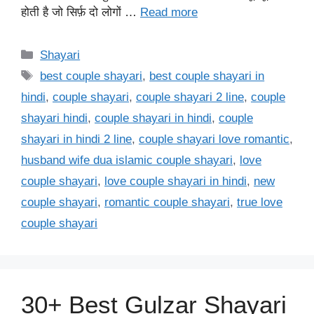
होती है जो सिर्फ़ दो लोगों …
Read more
Categories
Shayari
Tags
best couple shayari
,
best couple shayari in
hindi
,
couple shayari
,
couple shayari 2 line
,
couple
shayari hindi
,
couple shayari in hindi
,
couple
shayari in hindi 2 line
,
couple shayari love romantic
,
husband wife dua islamic couple shayari
,
love
couple shayari
,
love couple shayari in hindi
,
new
couple shayari
,
romantic couple shayari
,
true love
couple shayari
30+ Best Gulzar Shayari