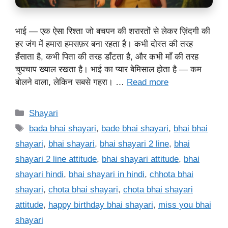
भाई — एक ऐसा रिश्ता जो बचपन की शरारतों से लेकर ज़िंदगी की
हर जंग में हमारा हमसफ़र बना रहता है। कभी दोस्त की तरह
हँसाता है, कभी पिता की तरह डाँटता है, और कभी माँ की तरह
चुपचाप ख्याल रखता है। भाई का प्यार बेमिसाल होता है — कम
बोलने वाला, लेकिन सबसे गहरा। …
Read more
Categories
Shayari
Tags
bada bhai shayari
,
bade bhai shayari
,
bhai bhai
shayari
,
bhai shayari
,
bhai shayari 2 line
,
bhai
shayari 2 line attitude
,
bhai shayari attitude
,
bhai
shayari hindi
,
bhai shayari in hindi
,
chhota bhai
shayari
,
chota bhai shayari
,
chota bhai shayari
attitude
,
happy birthday bhai shayari
,
miss you bhai
shayari