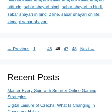
attitude
,
sabar shayari hindi
,
sabar shayari in hindi
,
sabar shayari in hindi 2 line
,
sabar shayari on life
,
zindagi sabar shayari
Page
Page
Page
Page
Page
←
Previous
1
…
45
46
47
48
Next
→
Recent Posts
Master Every Spin with Smarter Online Gaming
Strategies
Digital Leisure of Czechs: What Is Changing in
Consumer Habits