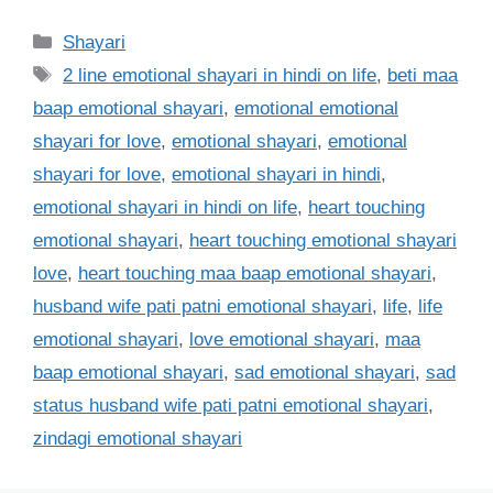
Categories
Shayari
Tags
2 line emotional shayari in hindi on life
,
beti maa
baap emotional shayari
,
emotional emotional
shayari for love
,
emotional shayari
,
emotional
shayari for love
,
emotional shayari in hindi
,
emotional shayari in hindi on life
,
heart touching
emotional shayari
,
heart touching emotional shayari
love
,
heart touching maa baap emotional shayari
,
husband wife pati patni emotional shayari
,
life
,
life
emotional shayari
,
love emotional shayari
,
maa
baap emotional shayari
,
sad emotional shayari
,
sad
status husband wife pati patni emotional shayari
,
zindagi emotional shayari