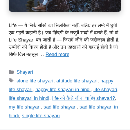
Life — ये सिर्फ़ साँसों का सिलसिला नहीं, बल्कि हर लम्हे में छुपी
एक गहरी कहानी है। जब ज़िंदगी के तजुर्बे शब्‍दों में ढलते हैं, तो वो
Life Shayari बन जाती है — जिसमें जीने की जद्दोजहद होती है,
उम्मीदों की किरण होती है और उन एहसासों की गहराई होती है जो
सिर्फ़ दिल महसूस …
Read more
Categories
Shayari
Tags
alone life shayari
,
attitude life shayari
,
happy
life shayari
,
happy life shayari in hindi
,
life shayari
,
life shayari in hindi
,
life को कैसे जीना चाहिए shayari?
,
my life shayari
,
sad life shayari
,
sad life shayari in
hindi
,
single life shayari