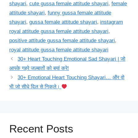
shayari
,
cute gussa female attitude shayari
,
female
attitude shayari
,
funny gussa female attitude
shayari
,
gussa female attitude shayari
,
instagram
royal attitude gussa female attitude shayari
,
positive attitude gussa female attitude shayari
,
royal attitude gussa female attitude shayari
30+ Heart Touching Emotional Sad Shayari | जो
आपके गहरे जज़्बातों को बयां करे!
30+ Emotional Heart Touching Shayari… और वो
भी जो सीधे दिल से निकले।
Recent Posts